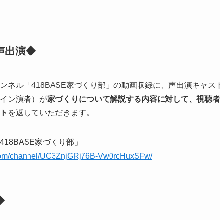
声出演◆
チャンネル「418BASE家づくり部」の動画収録に、声出演キャ
イン演者）が
家づくりについて解説する内容に対して、視聴者
ト
を返していただきます。
18BASE家づくり部」
.com/channel/UC3ZnjGRj76B-Vw0rcHuxSFw/
◆