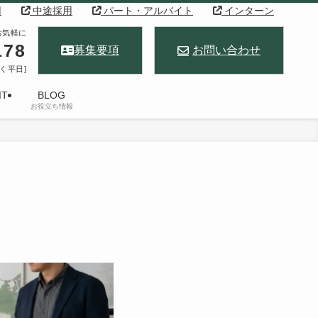
用
中途採用
パート・アルバイト
インターン
お気軽に
178
募集要項
お問い合わせ
除く平日]
IT
BLOG
お役立ち情報