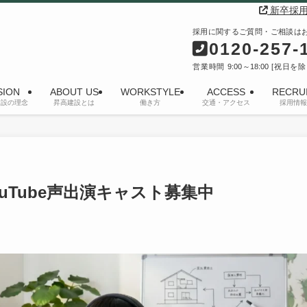
新卒採
採用に関するご質問・ご相談は
0120-257-
営業時間 9:00～18:00 [祝日を
SION
ABOUT US
WORKSTYLE
ACCESS
RECRU
建設の理念
昇高建設とは
働き方
交通・アクセス
採用情報
uTube声出演キャスト募集中